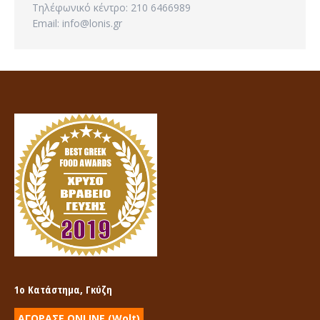
Τηλέφωνικό κέντρο: 210 6466989
Email: info@lonis.gr
1ο Κατάστημα, Γκύζη
ΑΓΟΡΑΣΕ ONLINE (Wolt)