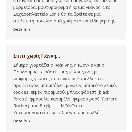
φτιαγμένα από μαρέγκα και αμύγδαλο, ενωμένα με
μαρμελάδα, βουτυρόκρεμα ή κρέμα γκανάς. Στο
Ζαχαροπλαστείο Lonis θα τα βρείτε σε μια
ατελείωτη ποικιλία από χρώματα και είδη γέμισης.
Details
Σπίτι χωρίς Γιάννη…
Σήμερα γιορτάζει ο Ιωάννης, η Ιωάννα και ο
Πρόδρομος! Κεράστε τους φίλους σας με
διάφορες γεύσεις παστάκια σε κυπελλάκια…
προφιτερόλ, μπαμπάδες, μιλφέιγ, μπισκότο λευκό,
cookies, εκμέκ, τιραμισού, μπλακ φόρεστ (black
forest), φράουλα, καραμέλα, φερέρο ροσέ (Ferrero
Rocher) που θα βρείτε ΜΟΝΟ στο
Ζαχαροπλαστείο Lonis! Χρόνια σας πολλά!
Details