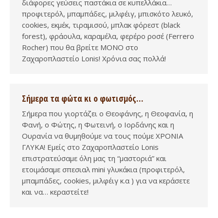
διάφορες γεύσεις παστάκια σε κυπελλάκια…
προφιτερόλ, μπαμπάδες, μιλφέιγ, μπισκότο λευκό,
cookies, εκμέκ, τιραμισού, μπλακ φόρεστ (black
forest), φράουλα, καραμέλα, φερέρο ροσέ (Ferrero
Rocher) που θα βρείτε ΜΟΝΟ στο
Ζαχαροπλαστείο Lonis! Χρόνια σας πολλά!
Σήμερα τα φώτα κι ο φωτισμός…
Σήμερα που γιορτάζει ο Θεοφάνης, η Θεοφανία, η
Φανή, ο Φώτης, η Φωτεινή, ο Ιορδάνης και η
Ουρανία να θυμηθούμε να τους πούμε ΧΡΟΝΙΑ
ΓΛΥΚΑ! Εμείς στο Ζαχαροπλαστείο Lonis
επιστρατεύσαμε όλη μας τη “μαστοριά” και
ετοιμάσαμε σπεσιαλ mini γλυκάκια (προφιτερόλ,
μπαμπάδες, cookies, μιλφέιγ κ.α ) για να κεράσετε
και να… κεραστείτε!