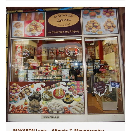
MAKARON Lonis – Αθηνάς 7, Μοναστηράκι