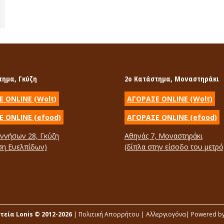
τημα, Γκύζη
2ο Κατάστημα, Μοναστηράκι
 ONLINE (Wolt)
ΑΓΟΡΑΣΕ ONLINE (Wolt)
 ONLINE (efood)
ΑΓΟΡΑΣΕ ONLINE (efood)
ννήσων 28, Γκύζη
Αθηνάς 7, Μοναστηράκι
ση Ευελπίδων)
(δίπλα στην είσοδο του μετρό
n:
ok
uTube
ge
ens
εία Lonis © 2012-2026
|
Πολιτική Απορρήτου
|
Αλλεργιογόνα
| Powered b