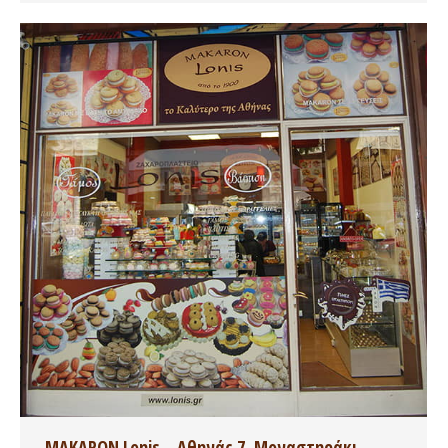
MAKARON Lonis – Αθηνάς 7, Μοναστηράκι