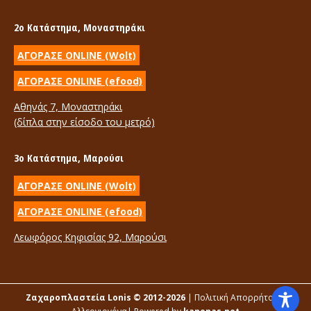
page
page
2ο Κατάστημα, Μοναστηράκι
opens
opens
in
in
ΑΓΟΡΑΣΕ ONLINE (Wolt)
new
new
ΑΓΟΡΑΣΕ ONLINE (efood)
window
window
Αθηνάς 7, Μοναστηράκι
(δίπλα στην είσοδο του μετρό)
3ο Κατάστημα, Μαρούσι
ΑΓΟΡΑΣΕ ONLINE (Wolt)
ΑΓΟΡΑΣΕ ONLINE (efood)
Λεωφόρος Κηφισίας 92, Μαρούσι
Ζαχαροπλαστεία Lonis © 2012-2026
|
Πολιτική Απορρήτου
|