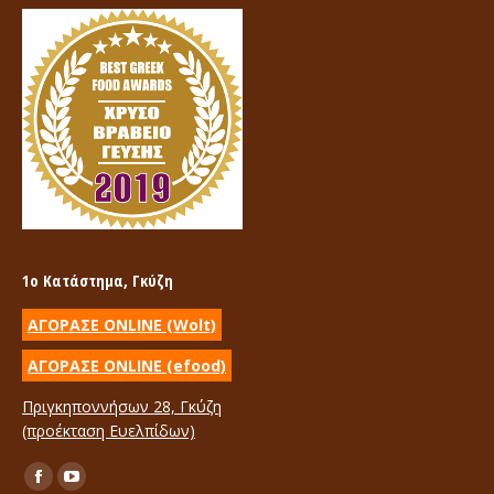
1ο Κατάστημα, Γκύζη
ΑΓΟΡΑΣΕ ONLINE (Wolt)
ΑΓΟΡΑΣΕ ONLINE (efood)
Πριγκηποννήσων 28, Γκύζη
(προέκταση Ευελπίδων)
Find us on:
Facebook
YouTube