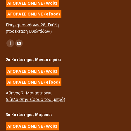
ΑΓΟΡΑΣΕ ONLINE (Wolt)
ΑΓΟΡΑΣΕ ONLINE (efood)
Πριγκηποννήσων 28, Γκύζη
(προέκταση Ευελπίδων)
Find us on:
Facebook
YouTube
page
page
2ο Κατάστημα, Μοναστηράκι
opens
opens
in
in
ΑΓΟΡΑΣΕ ONLINE (Wolt)
new
new
ΑΓΟΡΑΣΕ ONLINE (efood)
window
window
Αθηνάς 7, Μοναστηράκι
(δίπλα στην είσοδο του μετρό)
3ο Κατάστημα, Μαρούσι
ΑΓΟΡΑΣΕ ONLINE (Wolt)