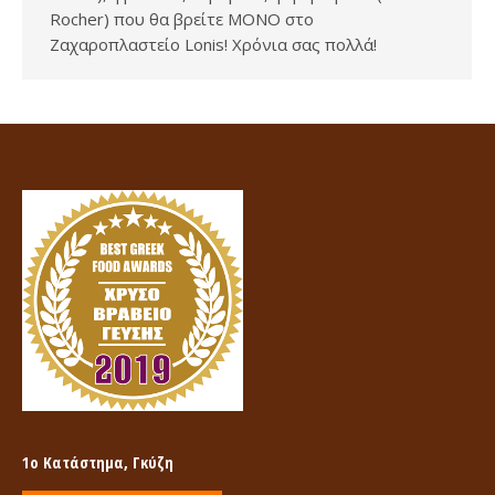
Rocher) που θα βρείτε ΜΟΝΟ στο
Ζαχαροπλαστείο Lonis! Χρόνια σας πολλά!
1ο Κατάστημα, Γκύζη