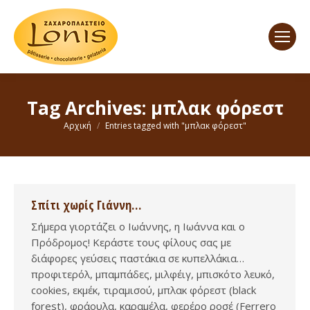
Tag Archives:
μπλακ φόρεστ
You are here:
Αρχική
Entries tagged with "μπλακ φόρεστ"
Σπίτι χωρίς Γιάννη…
Σήμερα γιορτάζει ο Ιωάννης, η Ιωάννα και ο
Πρόδρομος! Κεράστε τους φίλους σας με
διάφορες γεύσεις παστάκια σε κυπελλάκια…
προφιτερόλ, μπαμπάδες, μιλφέιγ, μπισκότο λευκό,
cookies, εκμέκ, τιραμισού, μπλακ φόρεστ (black
forest), φράουλα, καραμέλα, φερέρο ροσέ (Ferrero