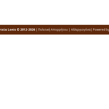
εία Lonis © 2012-2026
|
Πολιτική Απορρήτου
|
Αλλεργιογόνα
| Powered b