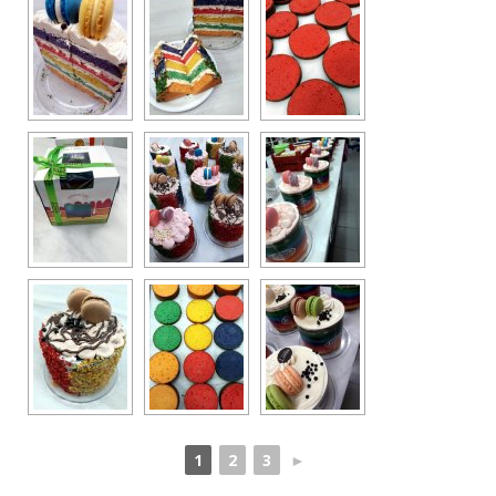
1
2
3
►