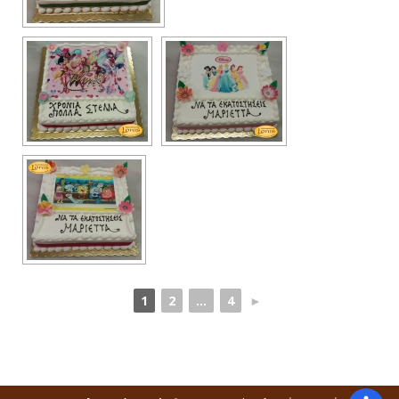
1
2
...
4
►