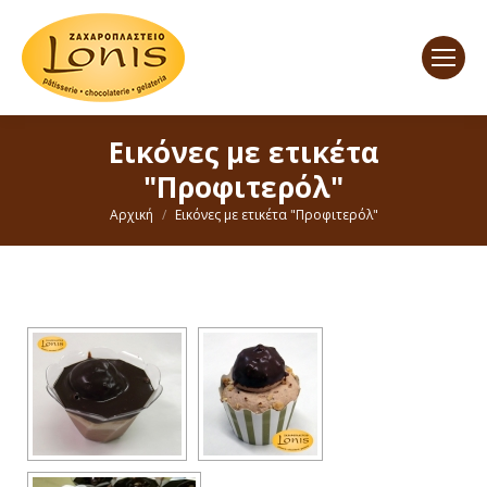
Εικόνες με ετικέτα
"Προφιτερόλ"
You are here:
Αρχική
Εικόνες με ετικέτα "Προφιτερόλ"