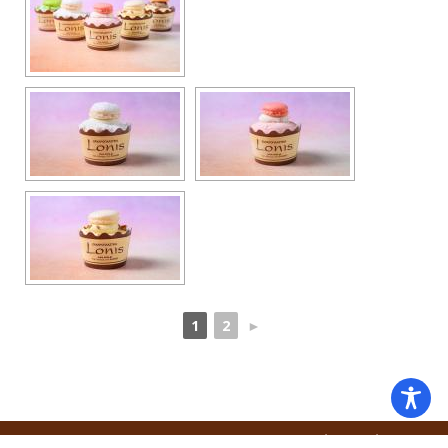
1
2
►
Ζαχαροπλαστεία Lonis © 2012-2026
|
Πολιτική Απορρήτου
|