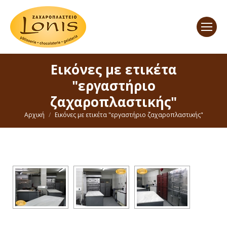
Εικόνες με ετικέτα
"εργαστήριο
ζαχαροπλαστικής"
You are here:
Αρχική
Εικόνες με ετικέτα "εργαστήριο ζαχαροπλαστικής"