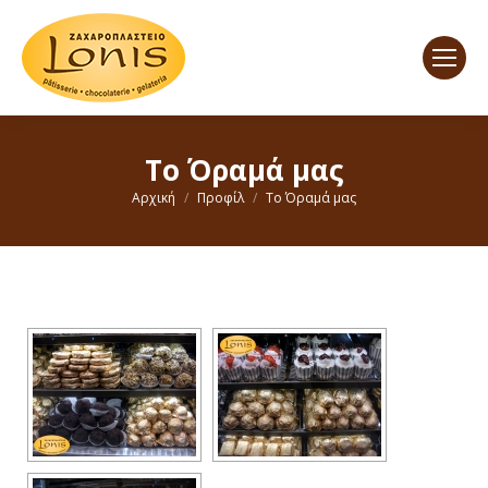
Το Όραμά μας
You are here:
Αρχική
Προφίλ
Το Όραμά μας